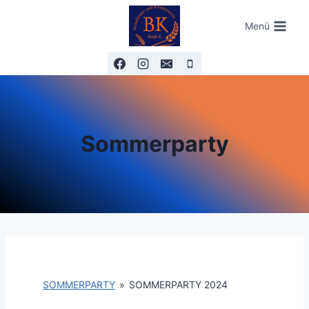
Zum
Menü
Inhalt
springen
Sommerparty
SOMMERPARTY
»
SOMMERPARTY 2024